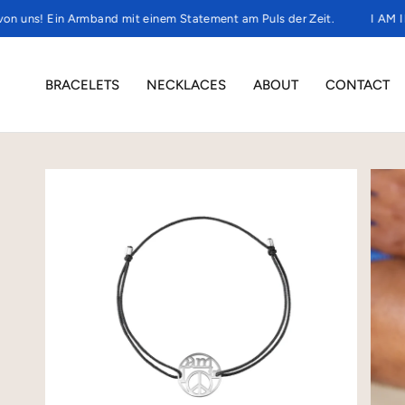
n Armband mit einem Statement am Puls der Zeit.
I AM IN PEACE is
BRACELETS
NECKLACES
ABOUT
CONTACT