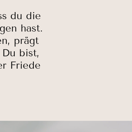
ss du die
gen hast.
en, prägt
 Du bist,
r Friede