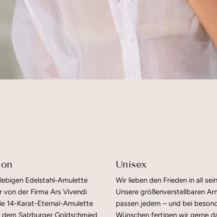
ion
Unisex
lebigen Edelstahl-Amulette
Wir lieben den Frieden in all sein
r von der Firma Ars Vivendi
Unsere größenverstellbaren A
e 14-Karat-Eternal-Amulette
passen jedem – und bei beson
 dem Salzburger Goldschmied
Wünschen fertigen wir gerne d