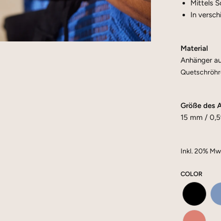
Mittels 
In versch
Material
Anhänger au
Quetschröhrc
Größe des 
15 mm / 0,5
Inkl. 20% Mw
COLOR