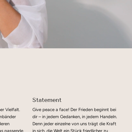
Statement
er Vielfalt.
Give peace a face! Der Frieden beginnt bei
rmbänder
dir – in jedem Gedanken, in jedem Handeln.
deren
Denn jeder einzelne von uns trägt die Kraft
as passende
in sich, die Welt ein Stück friedlicher zu