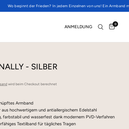
innt der Frieden? In jedem Einzelnen von uns! Ein Armband mit einem St
0
ANMELDUNG
NALLY - SILBER
sand
wird beim Checkout berechnet
nüpftes Armband
 aus hochwertigem und antiallergischem Edelstahl
g, farbstabil und wasserfest dank modernem PVD-Verfahren
rfähiges Textilband für tägliches Tragen