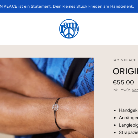
t ein Statement. Dein kleines Stück Frieden am Handgelenk.
Wo beg
IAMINPEACE
ORIGI
€55.00
inkl. MwSt.
Ver
Handgek
Anhänger
Langlebi
Strapazie